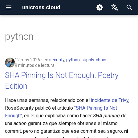
unicrons.cloud
I
English
n
Español
python
2026
SHA Pinning Is Not Enough:
i
Poetry Edition
c
2025
12 may 2026
en
security
,
python
,
supply-chain
i
9 minutos de lectura
2024
SHA Pinning Is Not Enough: Poetry
a
Edition
l
i
Hace unas semanas, relacionado con el
incidente de Trivy
,
RoseSecurity publicó el artículo
"SHA Pinning Is Not
z
Enough"
, en el que explicaba cómo hacer
SHA pinning
de
a
una
action
garantiza que siempre obtienes el mismo
commit, pero no garantiza que ese commit sea seguro,
ni
n