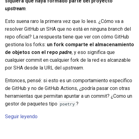
siquiera que haya formado parte del proyecto
d
upstream
.
o
Esto suena raro la primera vez que lo lees. ¿Cómo va a
b
resolver GitHub un SHA que no está en ninguna
branch
del
repo oficial? La respuesta tiene que ver con cómo GitHub
ú
gestiona los forks:
un fork comparte el almacenamiento
s
de objetos con el repo
padre
, y eso significa que
cualquier commit en cualquier fork de la red es alcanzable
q
por SHA desde la URL del
upstream
.
u
Entonces, pensé: si esto es un comportamiento específico
e
de GitHub y no de GitHub Actions, ¿podría pasar con otras
d
herramientas que permitan apuntar a un commit? ¿Como un
gestor de paquetes tipo
?
poetry
a
Seguir leyendo