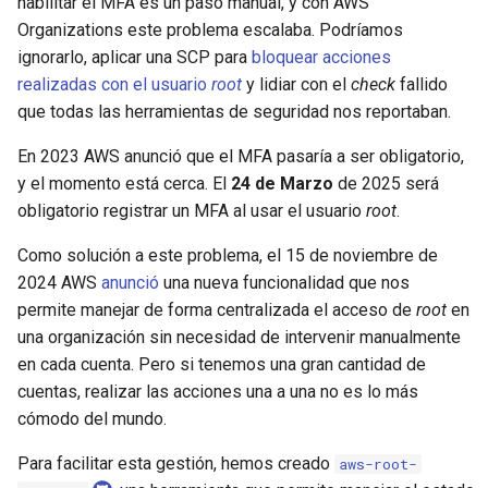
habilitar el MFA es un paso manual, y con AWS
d
Organizations este problema escalaba. Podríamos
o
ignorarlo, aplicar una SCP para
bloquear acciones
realizadas con el usuario
root
y lidiar con el
check
fallido
b
que todas las herramientas de seguridad nos reportaban.
ú
En 2023 AWS anunció que el MFA pasaría a ser obligatorio,
s
y el momento está cerca. El
24 de Marzo
de 2025 será
obligatorio registrar un MFA al usar el usuario
root
.
q
u
Como solución a este problema, el 15 de noviembre de
2024 AWS
anunció
una nueva funcionalidad que nos
e
permite manejar de forma centralizada el acceso de
root
en
d
una organización sin necesidad de intervenir manualmente
en cada cuenta. Pero si tenemos una gran cantidad de
a
cuentas, realizar las acciones una a una no es lo más
cómodo del mundo.
Para facilitar esta gestión, hemos creado
aws-root-