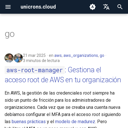
unicrons.cloud
I
English
n
Español
go
2026
aws-root-manager: Gestiona
i
el acceso root de AWS en tu
c
organización
2025
21 mar 2025
en
aws
,
aws_organizations
,
go
i
3 minutos de lectura
Import your Powerpipe
2024
: Gestiona el
aws-root-manager
a
results into AWS SecurityHub
acceso root de AWS en tu organización
l
Automate your Steampipe
i
En AWS, la gestión de las credenciales
root
siempre ha
AWS configuration with AWS
sido un punto de fricción para los administradores de
Organizations
z
organizaciones. Cada vez que se creaba una cuenta nueva
a
debíamos configurar el MFA para el acceso
root
siguiendo
las
buenas prácticas
y el
modelo de madurez
. Pero
n