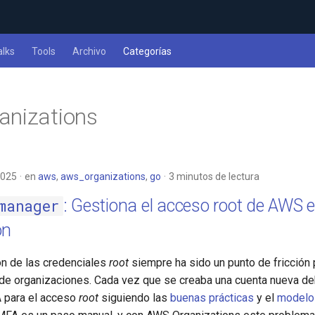
alks
Tools
Archivo
Categorías
anizations
2025
en
aws
,
aws_organizations
,
go
3 minutos de lectura
: Gestiona el acceso root de AWS e
manager
ón
ón de las credenciales
root
siempre ha sido un punto de fricción 
de organizaciones. Cada vez que se creaba una cuenta nueva d
A para el acceso
root
siguiendo las
buenas prácticas
y el
modelo