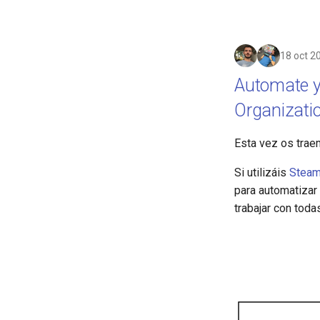
18 oct 2
Automate y
Organizati
Esta vez os trae
Si utilizáis
Steam
para automatizar 
trabajar con tod