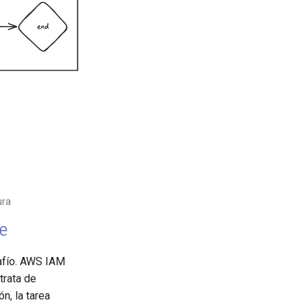
ura
e
safío. AWS IAM
trata de
n, la tarea