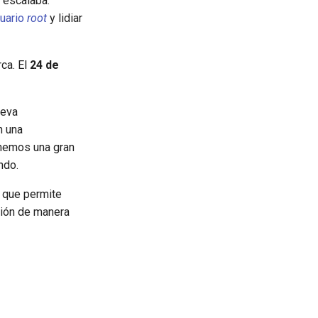
 escalaba.
suario
root
y lidiar
ca. El
24 de
ueva
 una
enemos una gran
ndo.
a que permite
ción de manera