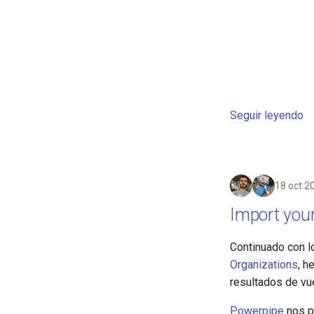
Seguir leyendo
18 oct 2
Import you
Continuado con 
Organizations
, h
resultados de vu
Powerpipe
nos p