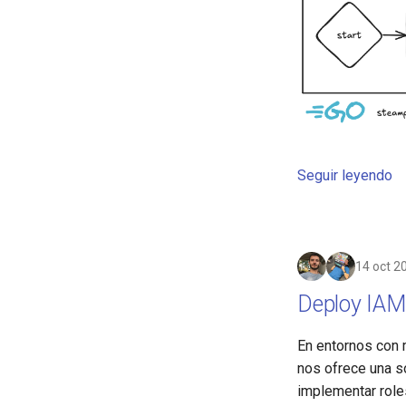
Seguir leyendo
14 oct 2
Deploy IAM
En entornos con 
nos ofrece una so
implementar role