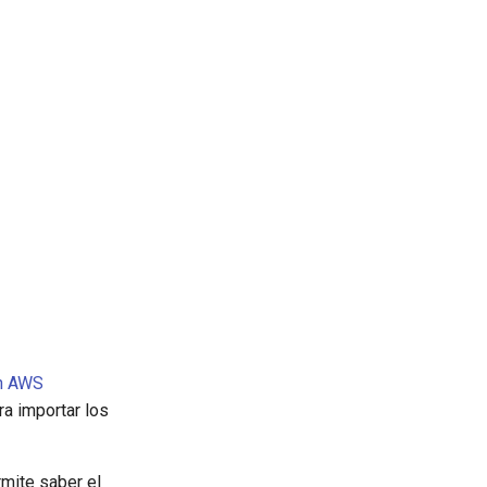
th AWS
a importar los
rmite saber el