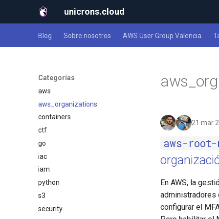
unicrons.cloud
Blog
Sobre nosotros
AWS User Group Valencia
T
aws_org
Categorías
aws
aws_organizations
containers
21 mar 
ctf
aws-root-
go
iac
organizaci
iam
En AWS, la gesti
python
administradores 
s3
configurar el MF
security