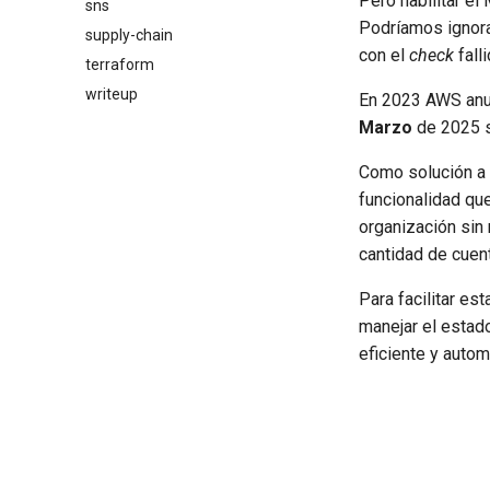
Pero habilitar e
sns
Podríamos ignora
supply-chain
con el
check
fall
terraform
writeup
En 2023 AWS anun
Marzo
de 2025 se
Como solución a
funcionalidad qu
organización sin
cantidad de cuen
Para facilitar e
manejar el estad
eficiente y autom