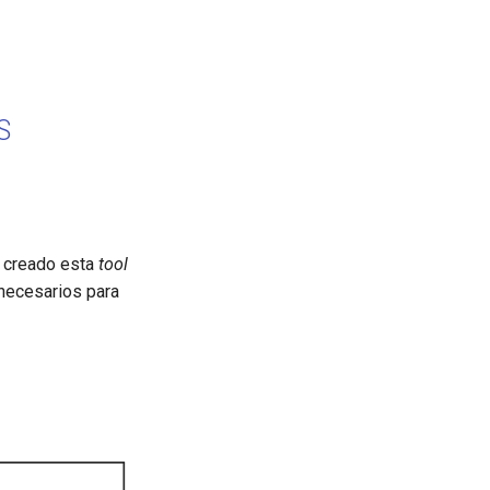
S
 creado esta
tool
 necesarios para