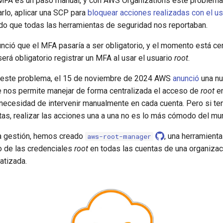
l MFA es un paso manual, y con AWS Organizations este problema
rlo, aplicar una SCP para
bloquear acciones realizadas con el u
ido que todas las herramientas de seguridad nos reportaban.
ció que el MFA pasaría a ser obligatorio, y el momento está cer
rá obligatorio registrar un MFA al usar el usuario
root
.
 este problema, el 15 de noviembre de 2024 AWS
anunció
una n
e nos permite manejar de forma centralizada el acceso de
root
en
 necesidad de intervenir manualmente en cada cuenta. Pero si t
tas, realizar las acciones una a una no es lo más cómodo del mu
sta gestión, hemos creado
, una herramient
aws-root-manager
o de las credenciales
root
en todas las cuentas de una organiza
atizada.