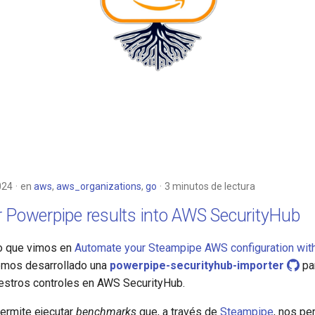
024
en
aws
,
aws_organizations
,
go
3 minutos de lectura
r Powerpipe results into AWS SecurityHub
lo que vimos en
Automate your Steampipe AWS configuration wi
emos desarrollado una
powerpipe-securityhub-importer
par
estros controles en AWS SecurityHub.
ermite ejecutar
benchmarks
que, a través de
Steampipe
, nos pe