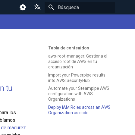
Inicializando búsqueda
English
Español
Tabla de contenidos
aws-root-manager: Gestiona el
acceso root de AWS en tu
organización
Import your Powerpipe results
into AWS SecurityHub
n tu
Automate your Steampipe AWS
configuration with AWS
Organizations
Deploy IAM Roles across an AWS
para los
Organization as code
ebíamos
 de madurez
.